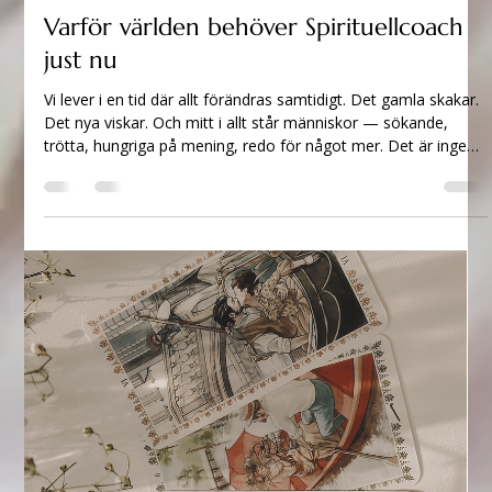
27 nov. 2025
2 min läsning
Varför världen behöver Spirituellcoach
just nu
Vi lever i en tid där allt förändras samtidigt. Det gamla skakar.
Det nya viskar. Och mitt i allt står människor — sökande,
trötta, hungriga på mening, redo för något mer. Det är ingen
slump att andligheten växer. Att healing blir vardag. Att
människor öppnar sina hjärtan snabbare än någonsin. Världen
håller på att vakna — kollektivt. En värld i skifte behöver nya
rum Många känner det: En rastlöshet. En längtan. Ett rop
inifrån — “Det måste finnas något mer.” Samtidigt: • str