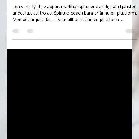
Vad som skiljer Spirituellcoach från alla
andra plattformar
I en värld fylld av appar, marknadsplatser och digitala tjänster
är det lätt att tro att Spirituellcoach bara är ännu en plattform.
Men det är just det — vi är allt annat än en plattform.
Spirituellcoach är byggt på en helt annan energi. En helt annan
intention. En helt annan grund än traditionella system. För att
förstå skillnaden måste man förstå essensen bakom
Spirituellcoach: Det här är en plats där teknologi möter själen.
Där det digitala möter det heliga. Där människor