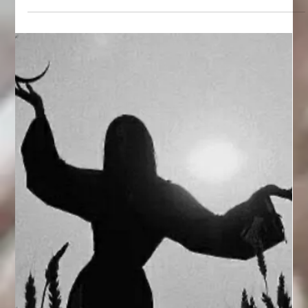
23 nov. 2025
2 min läsning
Vem är vi bakom Spirituellcoach?
Om det förra blogginlägget handlade om vad Spirituellcoach
är, så handlar det här om vem vi är. För bakom varje rörelse
finns människor, hjärtan som slår, händer som bygger, själar
som minns varför de kom hit. Vi som skapar Spirituellcoach är
inte ett techbolag. Vi är inte entreprenörer som såg en
marknad och tänkte “det här kan bli stort”. Vi är människor
som kände ett kall . Ett kall att samla. Ett kall att hela. Ett kall
att minnas. För vi såg någonting runt oss: människ