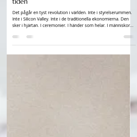
bygga en spirituell business i den nya
tiden
Det pågår en tyst revolution i världen. Inte i styrelserummen.
Inte i Silicon Valley. Inte i de traditionella ekonomierna. Den
sker i hjärtan. I ceremonier. I händer som helar. I människor
som vågar dela sin gåva med andra. Vi befinner oss mitt i det
heliga entreprenörskapets era — en ny sorts företagande där
själen leder, energin bär och intentionen är viktigare än
strategin. Det här är entreprenörskap som inte föds ur
prestation — utan ur kall. Ur intuition. Ur sanning. Oc