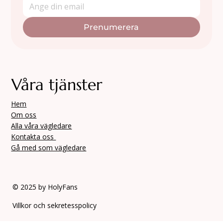
och energier för att förstå både nutid och framtid. Det kan
ske genom tarotkort, astrologi, runor, pendel, drömtolkning
eller kristallkula. Många sierskor beskriver sitt arbete som att
de “lyssnar” på universum eller tolkar vibrationer i människors
energi. Spådom handlar inte alltid om att förutsäga framtiden
– utan om att hjälpa människor att se klarare i nuet. Sierskor
förr och nu Sierskor har funnits i alla tider och
Signa upp dig på HolyFans nyhetsbrev för
senaste nyheter och erbjudanden
*
Prenumerera
Våra tjänster