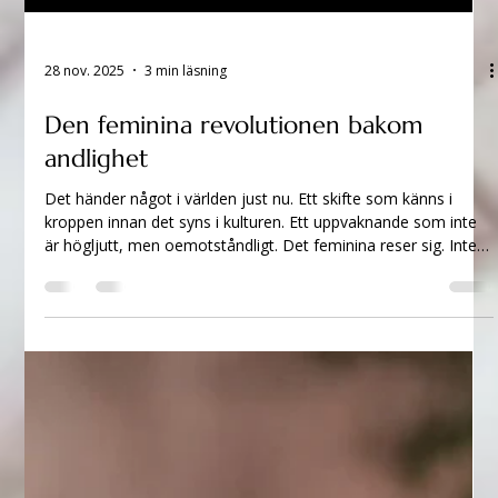
28 nov. 2025
3 min läsning
Den feminina revolutionen bakom
andlighet
Det händer något i världen just nu. Ett skifte som känns i
kroppen innan det syns i kulturen. Ett uppvaknande som inte
är högljutt, men oemotståndligt. Det feminina reser sig. Inte
som en motpol till det maskulina — utan som ett minne. En
återkomst. En läkning av något som varit tystat alldeles för
länge. Den feminina energin är inte kön, utan urkraft . Det är
flöde. Intuition. Vägledning. Värme. Visdom. Och en självklar
plats i andligheten — trots att den i århundraden gömts