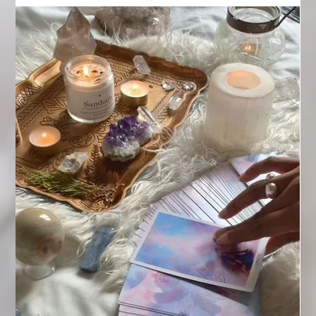
Spirituellcoach växer — inte bara som plattform, utan som
rörelse. Och nu är tiden kommen att öppna cirkeln för alla
som känner kallet att vara en del av den. Många har frågat
oss: “Hur går man med?” “Hur blir man vägledare?” “Hur
ansluter man sin studio eller sina ceremonier?” Svaret är lika
enkelt som det är intuitivt: Du följer energin – och du följer
länken. För healers, intuitiva, och ljusbärare: Gå med som
vägledare Om du är Tarotläsare, medium, coach, astrolog,
Reiki-h