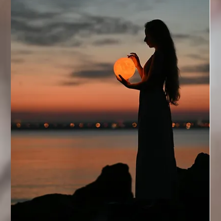
som bär ljuset och skapa en trygg plats där den andliga
världen får ta lika mycket plats som den materiella. Men
visionen stannar inte där. Det här är bara början. Den riktning
vi rör oss i är större än en digital plattform. Det är en rörelse
— ett nytt sätt att leva, att mötas, att minnas. En global cirkel
av healers och sökare Vi ser framför oss en värld där ingen
behöver leta ensam. Där Tarotläsaren i Malmö kan sama