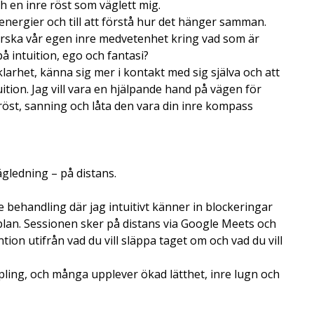
h en inre röst som väglett mig.
l energier och till att förstå hur det hänger samman.
tforska vår egen inre medvetenhet kring vad som är
på intuition, ego och fantasi?
 klarhet, känna sig mer i kontakt med sig själva och att
ition. Jag vill vara en hjälpande hand på vägen för
nre röst, sanning och låta den vara din inre kompass
ägledning – på distans.
 behandling där jag intuitivt känner in blockeringar
 plan. Sessionen sker på distans via Google Meets och
ion utifrån vad du vill släppa taget om och vad du vill
pling, och många upplever ökad lätthet, inre lugn och