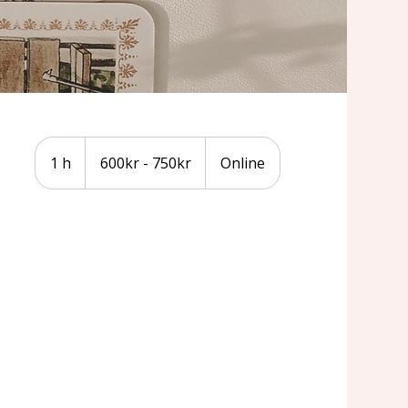
600kr
-
1 h
1
600kr - 750kr
Online
750kr